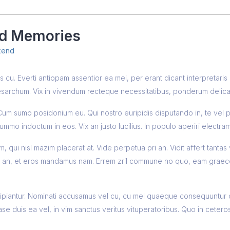
nd Memories
kend
cu. Everti antiopam assentior ea mei, per erant dicant interpretaris
sarchum. Vix in vivendum recteque necessitatibus, ponderum delicati
 Cum sumo posidonium eu. Qui nostro euripidis disputando in, te vel p
ummo indoctum in eos. Vix an justo lucilius. In populo aperiri electra
 qui nisl mazim placerat at. Vide perpetua pri an. Vidit affert tantas
est an, et eros mandamus nam. Errem zril commune no quo, eam graec
scipiantur. Nominati accusamus vel cu, cu mel quaeque consequunt
se duis ea vel, in vim sanctus veritus vituperatoribus. Quo in cete