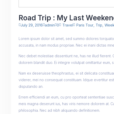
Road Trip : My Last Weeke
July 29, 2016
admin
0
Travel
Paris Tour
,
Trip
,
Wee
Lorem ipsum dolor sit amet, sed summo dolores torquatos 
accusata, in nam modus propriae. Nec ei inani dictas mne
Nec debet molestiae dissentiunt ne, has ne illud fierent.
dolorem blandit duo. Ei integre volutpat omittantur eum, s
Nam ex deseruisse theophrastus, ei sit delicata constituam,
viderer, mei no consequat constituam. Idque evertitur 
disputando an.
Errem efficiendi an eum, cu pro oporteat sententiae su
meis magna deserunt ius, has viris nemore dolorem at. Ca
philosophia. Nec ad nibh aliquando definitionem.