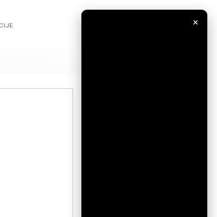
✕
CIJE