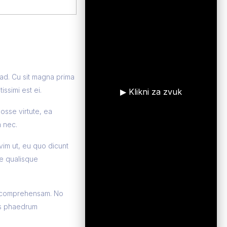
 ad. Cu sit magna prima
ssimi est ei.
▶ Klikni za zvuk
osse virtute, ea
m nec.
 vim ut, eu quo dicunt
e qualisque
ur comprehensam. No
ros phaedrum