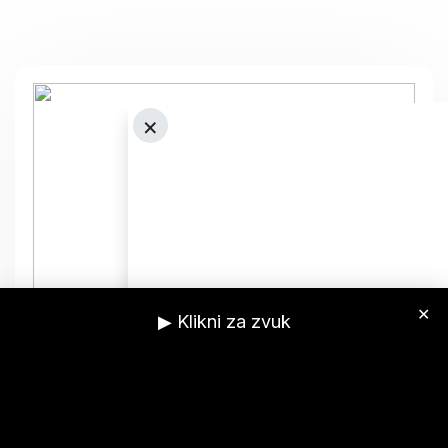
×
✕
▶ Klikni za zvuk
Favorite Colors