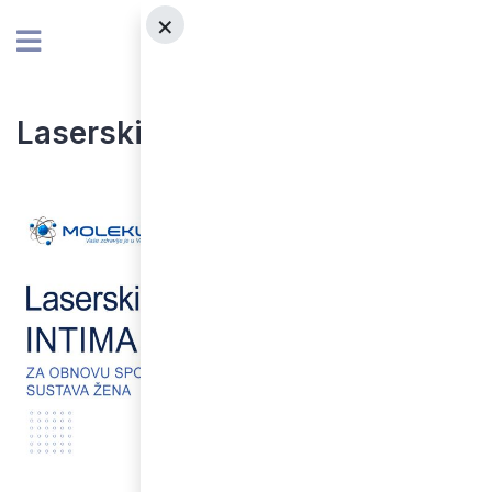
×
Laserski uređaj INTIMA