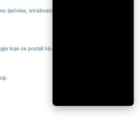
liječnike, istraživače i praktičare, pomažući im da
oje će postati ključni alati u medicini sutrašnjice.
ji.