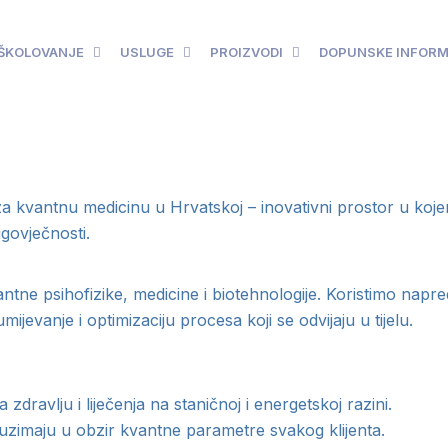
ŠKOLOVANJE
USLUGE
PROIZVODI
DOPUNSKE INFORM
 kvantnu medicinu u Hrvatskoj – inovativni prostor u koj
govječnosti.
ne psihofizike, medicine i biotehnologije. Koristimo napredne
jevanje i optimizaciju procesa koji se odvijaju u tijelu.
dravlju i liječenja na staničnoj i energetskoj razini.
i uzimaju u obzir kvantne parametre svakog klijenta.