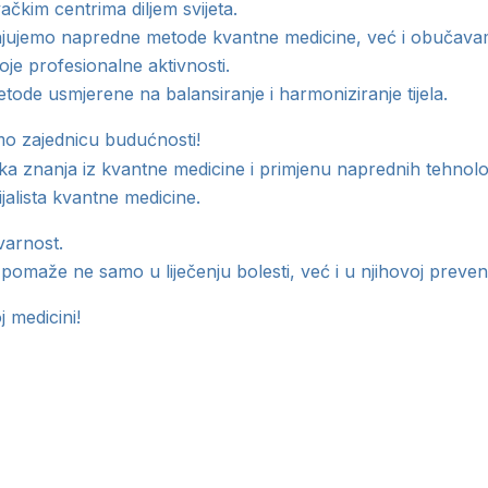
čkim centrima diljem svijeta.
njujemo napredne metode kvantne medicine, već i obučavamo 
oje profesionalne aktivnosti.
tode usmjerene na balansiranje i harmoniziranje tijela.
mo zajednicu budućnosti!
anja iz kvantne medicine i primjenu naprednih tehnologija k
alista kvantne medicine.
varnost.
pomaže ne samo u liječenju bolesti, već i u njihovoj prevenci
j medicini!