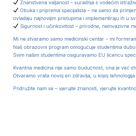
Znanstvena valjanost – suradnja s vodećim istraživa
Obuka i priprema specijalista – ne samo da primje
ovladaju najnovijim pristupima i implementiraju ih u sv
Sigurnost i učinkovitost – prirodne, neinvazivne me
Mi ne stvaramo samo medicinski centar – mi formira
Naš obrazovni program omogućuje studentima duboka zn
Svim našim studentima osiguravamo EU licencu specij
Kvantna medicina nije samo budućnost, ona je već st
Otvaramo vrata novoj eri zdravlja, u kojoj tehnologija 
Pridružite nam se – vjerujte znanosti, vjerujte kvantno