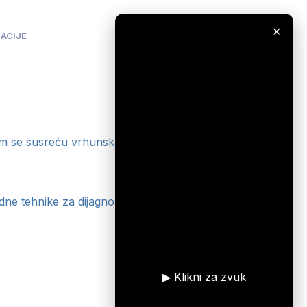
✕
ACIJE
em se susreću vrhunska znanstvena otkrića s visokim
 tehnike za dijagnostiku, terapiju i rehabilitaciju,
▶ Klikni za zvuk